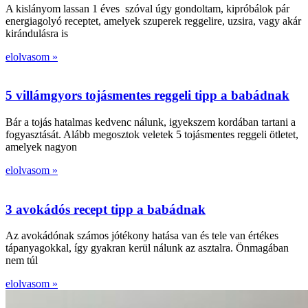
A kislányom lassan 1 éves szóval úgy gondoltam, kipróbálok pár
energiagolyó receptet, amelyek szuperek reggelire, uzsira, vagy akár
kirándulásra is
elolvasom »
5 villámgyors tojásmentes reggeli tipp a babádnak
Bár a tojás hatalmas kedvenc nálunk, igyekszem kordában tartani a
fogyasztását. Alább megosztok veletek 5 tojásmentes reggeli ötletet,
amelyek nagyon
elolvasom »
3 avokádós recept tipp a babádnak
Az avokádónak számos jótékony hatása van és tele van értékes
tápanyagokkal, így gyakran kerül nálunk az asztalra. Önmagában
nem túl
elolvasom »