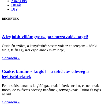
Közös Idő
Utazás
DIY
RECEPTEK
A legjobb villámgyors, pár hozzávalós bagel!
Őszintén szólva, a kenyérsütés sosem volt az én terepem – bár ki
tudja, talán egyszer eljön annak is az ideje,
elolvasom »
Csokis-banános kuglóf – a tökéletes édesség a
legkisebbeknek
Ez a csokis-banános kuglóf igazi családi kedvenc lett, és nemcsak
finom, de tökéletes édesség babáknak, totyogóknak. Cukor és tojás
nélkül
elolvasom »