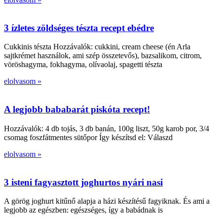
3 ízletes zöldséges tészta recept ebédre
Cukkinis tészta Hozzávalók: cukkini, cream cheese (én Arla
sajtkrémet használok, ami szép összetevős), bazsalikom, citrom,
vöröshagyma, fokhagyma, olívaolaj, spagetti tészta
elolvasom »
A legjobb bababarát piskóta recept!
Hozzávalók: 4 db tojás, 3 db banán, 100g liszt, 50g karob por, 3/4
csomag foszfátmentes sütőpor Így készítsd el: Válaszd
elolvasom »
3 isteni fagyasztott joghurtos nyári nasi
A görög joghurt kitűnő alapja a házi készítésű fagyiknak. És ami a
legjobb az egészben: egészséges, így a babádnak is