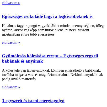
elolvasom »
Egészséges csokoládé fagyi a legkisebbeknek is
Hatalmas fagyi rajongó vagyok! Jöhet minden mennyiségben, főleg
nyáron, akkor végképp nem tudok ellenállni neki. Viszont
mostanában egyre több egészséges
elolvasom »
Gyümölcsös köleskása recept – Egészséges reggeli
babának és anyának
A köles tele van tápanyagokkal: könnyen emészthető a babáknak,
továbbá magas a vas- és magnéziumtartalma. Nekünk, anyukáknak
pedig kiváló rostforrás,
elolvasom »
3 egyszerű és isteni energiagolyó