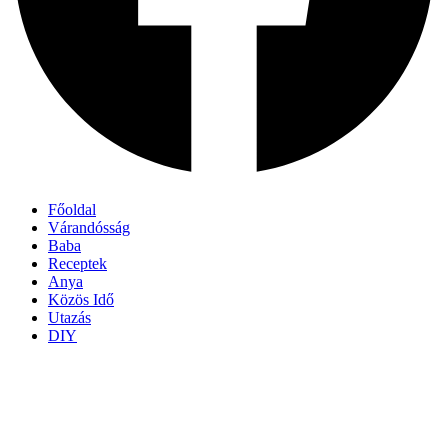
Főoldal
Várandósság
Baba
Receptek
Anya
Közös Idő
Utazás
DIY