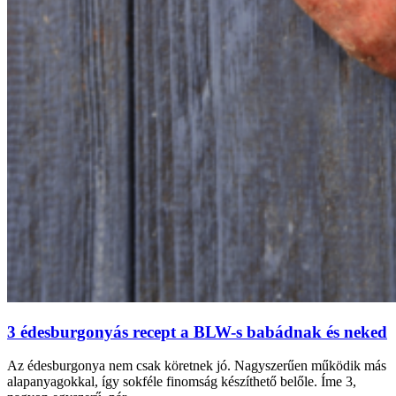
3 édesburgonyás recept a BLW-s babádnak és neked
Az édesburgonya nem csak köretnek jó. Nagyszerűen működik más
alapanyagokkal, így sokféle finomság készíthető belőle. Íme 3,