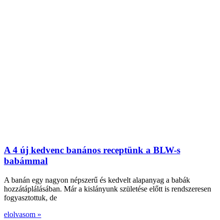
A 4 új kedvenc banános receptünk a BLW-s
babámmal
A banán egy nagyon népszerű és kedvelt alapanyag a babák
hozzátáplálásában. Már a kislányunk születése előtt is rendszeresen
fogyasztottuk, de
elolvasom »