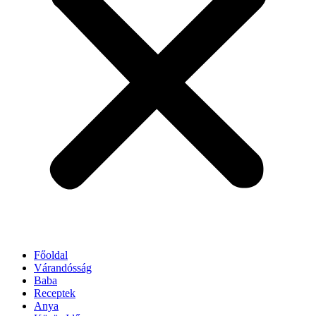
Főoldal
Várandósság
Baba
Receptek
Anya