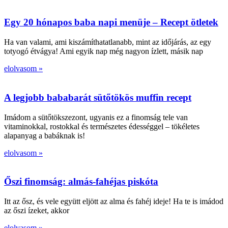
Egy 20 hónapos baba napi menüje – Recept ötletek
Ha van valami, ami kiszámíthatatlanabb, mint az időjárás, az egy
totyogó étvágya! Ami egyik nap még nagyon ízlett, másik nap
elolvasom »
A legjobb bababarát sütőtökös muffin recept
Imádom a sütőtökszezont, ugyanis ez a finomság tele van
vitaminokkal, rostokkal és természetes édességgel – tökéletes
alapanyag a babáknak is!
elolvasom »
Őszi finomság: almás-fahéjas piskóta
Itt az ősz, és vele együtt eljött az alma és fahéj ideje! Ha te is imádod
az őszi ízeket, akkor
elolvasom »