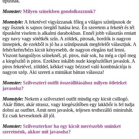
típusnak.
Momster:
Milyen színekben gondolkozzunk?
Momstyle:
A feketével vigyázzanak főleg a világos színtípusok de
egy ősznek is sajnos öregítő hatása lesz. Én szeretem a feketét és tél
típusként viselem is alkalmi darabokban. Ennél jobb választás emiatt
egy navy vagy sötétkék szín. A zöldek, pirosak, bordók is nagyon
ünnepiek, de ezekből is jó ha a színtípusnak megfelelőt választjuk. A
fehér/krém/bézs kicsit kényesebb, de nagyon elegáns tud lenni.
Viszont hangsúlyos színeknél, pl. piros, már sok, ha még a cipő meg
a kiegészítő is piros. Ezekhez inkább nude kiegészítőket javaslok. A
piros feketével, zölddel, kékkel vagy bézzsel való kombinációja is
nagyon szép. Aki szereti a mintákat bátran válassza!
Momster:
Szilveszteri outfit összeállításához milyen ötleteket
javasolsz?
Momstyle:
Nekem a szilveszteri outfit mindig egy kicsit csillogó.
Akár flitter, akár strassz, vagy kiegészítőben egy lakkbőr is fel tudja
dobni az outfitet. Amit nem javaslok, teljesen testhezálló miniruhát.
Ez csak keveseknek áll jól.
Momster:
Szilveszterkor ha egy kicsit merészebb sminket
szeretnénk, akkor mit javasolsz?