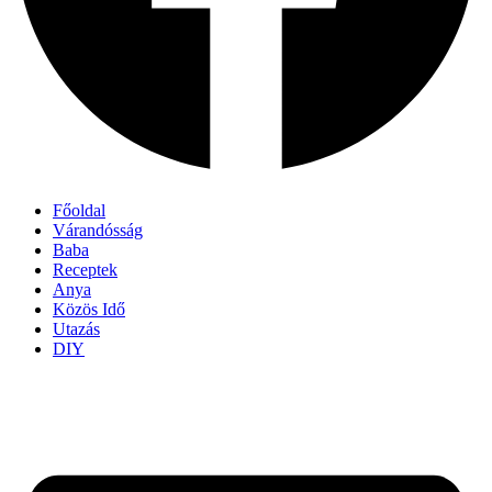
Főoldal
Várandósság
Baba
Receptek
Anya
Közös Idő
Utazás
DIY