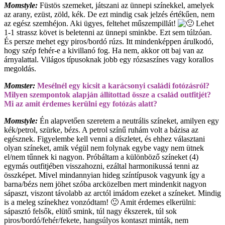
Momstyle:
Füstös szemeket, játszani az ünnepi színekkel, amelyek
az arany, ezüst, zöld, kék. De ezt mindig csak jelzés értékűen, nem
az egész szemhéjon. Aki ügyes, feltehet műszempillát!
Lehet
1-1 strassz követ is beletenni az ünnepi sminkbe. Ezt sem túlzóan.
És persze mehet egy piros/bordó rúzs. Itt mindenképpen árulkodó,
hogy szép fehér-e a kivillanó fog. Ha nem, akkor ott baj van az
árnyalattal. Világos típusoknak jobb egy rózsaszínes vagy korallos
megoldás.
Momster:
Mesélnél egy kicsit a karácsonyi családi fotózásról?
Milyen szempontok alapján állítottad össze a család outfitjét?
Mi az amit érdemes kerülni egy fotózás alatt?
Momstyle:
Én alapvetően szeretem a neutrális színeket, amilyen egy
kék/petrol, szürke, bézs. A petrol színű ruhám volt a bázisa az
egésznek. Figyelembe kell venni a díszletet, és ehhez választani
olyan színeket, amik végül nem folynak egybe vagy nem ütnek
el/nem tűnnek ki nagyon. Próbáltam a különböző színeket (4)
egymás outfitjében visszahozni, ezáltal harmonikussá tenni az
összképet. Mivel mindannyian hideg színtípusok vagyunk így a
barna/bézs nem jöhet szóba arcközelben mert mindenkit nagyon
sápaszt, viszont távolabb az arctól imádom ezeket a színeket. Mindig
is a meleg színekhez vonzódtam! 🙂 Amit érdemes elkerülni:
sápasztó felsők, elütő smink, túl nagy ékszerek, túl sok
piros/bordó/fehér/fekete, hangsúlyos kontaszt minták, nem