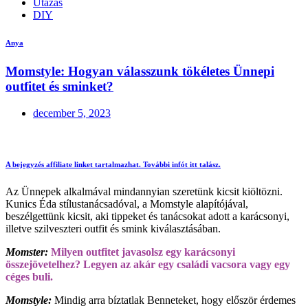
Utazás
DIY
Anya
Momstyle: Hogyan válasszunk tökéletes Ünnepi
outfitet és sminket?
december 5, 2023
A bejegyzés affiliate linket tartalmazhat. További infót
itt
talász.
Az Ünnepek alkalmával mindannyian szeretünk kicsit kiöltözni.
Kunics Éda stílustanácsadóval, a Momstyle alapítójával,
beszélgettünk kicsit, aki tippeket és tanácsokat adott a karácsonyi,
illetve szilveszteri outfit és smink kiválasztásában.
Momster:
Milyen outfitet javasolsz egy karácsonyi
összejövetelhez? Legyen az akár egy családi vacsora vagy egy
céges buli.
Momstyle:
Mindig arra bíztatlak Benneteket, hogy először érdemes