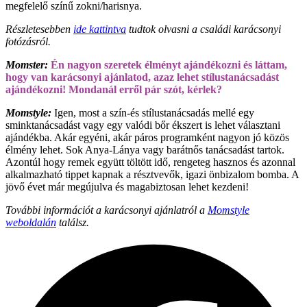
megfelelő színű zokni/harisnya.
Részletesebben
ide kattintva
tudtok olvasni a családi karácsonyi
fotózásról.
Momster:
Én nagyon szeretek élményt ajándékozni és láttam,
hogy van karácsonyi ajánlatod, azaz lehet stílustanácsadást
ajándékozni! Mondanál erről pár szót, kérlek?
Momstyle:
Igen, most a szín-és stílustanácsadás mellé egy
sminktanácsadást vagy egy valódi bőr ékszert is lehet választani
ajándékba. Akár egyéni, akár páros programként nagyon jó közös
élmény lehet. Sok Anya-Lánya vagy barátnős tanácsadást tartok.
Azontúl hogy remek együtt töltött idő, rengeteg hasznos és azonnal
alkalmazható tippet kapnak a résztvevők, igazi önbizalom bomba. A
jövő évet már megújulva és magabiztosan lehet kezdeni!
További információt a karácsonyi ajánlatról a
Momstyle
weboldalán
találsz.