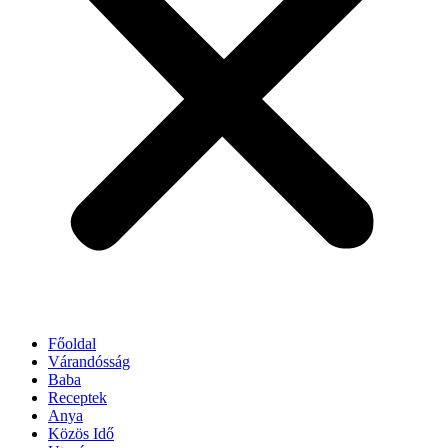
Főoldal
Várandósság
Baba
Receptek
Anya
Közös Idő