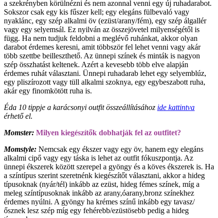
a szekrényben körülnézni és nem azonnal venni egy új ruhadarabot.
Sokszor csak egy kis fűszer kell; egy elegáns fülbevaló vagy
nyaklánc, egy szép alkalmi öv (ezüst/arany/fém), egy szép álgallér
vagy egy selyemsál. Ez nyilván az összejövetel milyenségétől is
függ. Ha nem tudjuk feldobni a meglévő ruhánkat, akkor olyan
darabot érdemes keresni, amit többször fel lehet venni vagy akár
több szettbe beilleszthető. Az ünnepi színek és minták is nagyon
szép összhatást keltenek. Azért a kevesebb több elve alapján
érdemes ruhát választani. Ünnepi ruhadarab lehet egy selyemblúz,
egy pliszírozott vagy tüll alkalmi szoknya, egy egybeszabott ruha,
akár egy finomkötött ruha is.
Éda 10 tippje a karácsonyi outfit összeállításához
ide kattintva
érhető el.
Momster:
Milyen kiegészítők dobhatják fel az outfitet?
Momstyle:
Nemcsak egy ékszer vagy egy öv, hanem egy elegáns
alkalmi cipő vagy egy táska is lehet az outfit fókuszpontja. Az
ünnepi ékszerek között szerepel a gyöngy és a köves ékszerek is. Ha
a színtípus szerint szeretnénk kiegészítőt választani, akkor a hideg
típusoknak (nyár/tél) inkább az ezüst, hideg fémes színek, míg a
meleg színtípusoknak inkább az arany,óarany,bronz színekhez
érdemes nyúlni. A gyöngy ha krémes színű inkább egy tavasz/
ősznek lesz szép míg egy fehérebb/ezüstösebb pedig a hideg