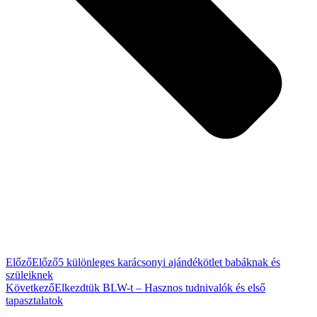
Előző
Előző
5 különleges karácsonyi ajándékötlet babáknak és
szüleiknek
Következő
Elkezdtük BLW-t – Hasznos tudnivalók és első
tapasztalatok